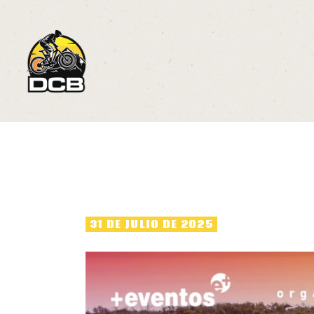
E
C
C
N
P
31 DE JULIO DE 2025
S